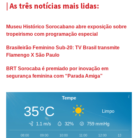
| As três notícias mais lidas:
Museu Histórico Sorocabano abre exposição sobre
tropeirismo com programação especial
Brasileirão Feminino Sub-20: TV Brasil transmite
Flamengo X São Paulo
BRT Sorocaba é premiado por inovação em
segurança feminina com “Parada Amiga”
Tempe
35°C
Limpo
1.1 m/s
32%
759
mmHg
08:00
09:00
10:00
11:00
12:00
13:00