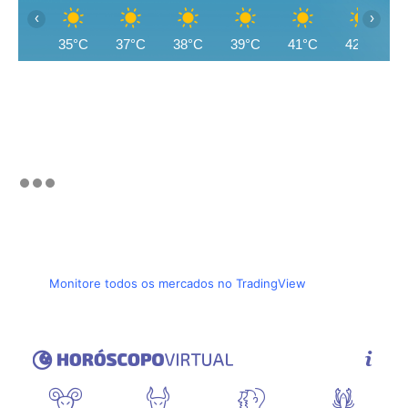
‹
›
35°C
37°C
38°C
39°C
41°C
42°C
Monitore todos os mercados no TradingView