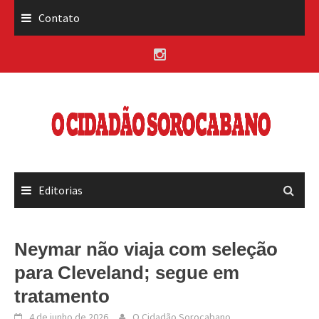
Skip
Contato
to
content
Editorias
Neymar não viaja com seleção
para Cleveland; segue em
tratamento
4 de junho de 2026
O Cidadão Sorocabano