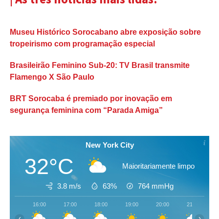
Museu Histórico Sorocabano abre exposição sobre
tropeirismo com programação especial
Brasileirão Feminino Sub-20: TV Brasil transmite
Flamengo X São Paulo
BRT Sorocaba é premiado por inovação em
segurança feminina com “Parada Amiga”
New York City
32°C
Maioritariamente limpo
3.8 m/s
63%
764
mmHg
16:00
17:00
18:00
19:00
20:00
21:00
‹
›