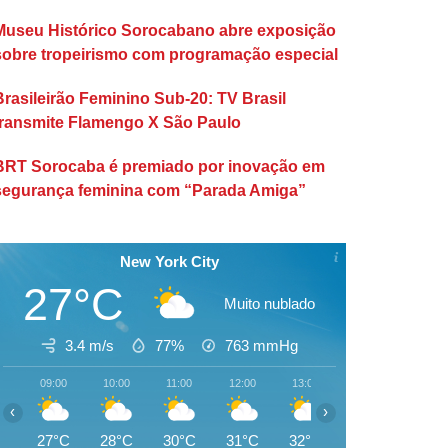
Museu Histórico Sorocabano abre exposição
sobre tropeirismo com programação especial
Brasileirão Feminino Sub-20: TV Brasil
transmite Flamengo X São Paulo
BRT Sorocaba é premiado por inovação em
segurança feminina com “Parada Amiga”
New York City
27°C
Muito nublado
3.4 m/s
77%
763
mmHg
09:00
10:00
11:00
12:00
13:00
14:00
15:00
‹
›
27°C
28°C
30°C
31°C
32°C
32°C
33°C