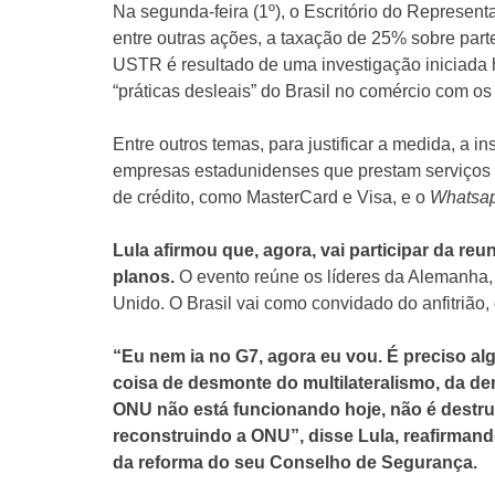
Na segunda-feira (1º), o Escritório do Represe
entre outras ações, a taxação de 25% sobre parte
USTR é resultado de uma investigação iniciada
“práticas desleais” do Brasil no comércio com o
Entre outros temas, para justificar a medida, a in
empresas estadunidenses que prestam serviços 
de crédito, como MasterCard e Visa, e o
Whatsa
Lula afirmou que, agora, vai participar da r
planos.
O evento reúne os líderes da Alemanha,
Unido. O Brasil vai como convidado do anfitrião
“Eu nem ia no G7, agora eu vou. É preciso al
coisa de desmonte do multilateralismo, da de
ONU não está funcionando hoje, não é destru
reconstruindo a ONU”, disse Lula, reafirman
da reforma do seu Conselho de Segurança.