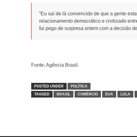
“Eu saí de lá convencido de que a gente es
relacionamento democrático e civilizado ent
fui pego de surpresa ontem com a decisão del
Fonte: Agência Brasil.
POSTED UNDER
POLÍTICA
TAGGED
BRASIL
COMÉRCIO
EUA
LULA