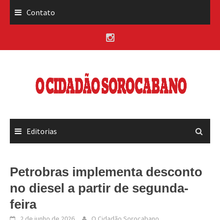
Skip
Contato
to
content
Editorias
Petrobras implementa desconto
no diesel a partir de segunda-
feira
2 de junho de 2026
O Cidadão Sorocabano