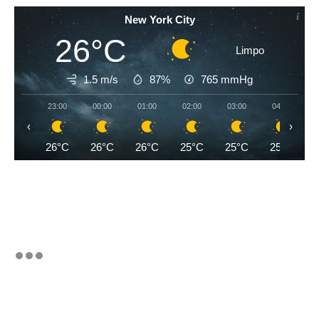
New York City
26°C
Limpo
1.5 m/s
87%
765
mmHg
23:00
00:00
01:00
02:00
03:00
04:00
‹
›
26°C
26°C
26°C
25°C
25°C
25°C