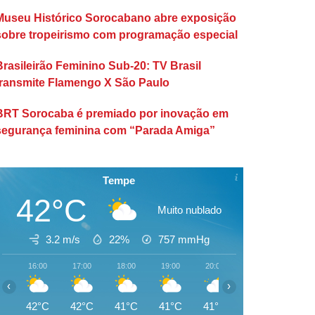
Museu Histórico Sorocabano abre exposição
sobre tropeirismo com programação especial
Brasileirão Feminino Sub-20: TV Brasil
transmite Flamengo X São Paulo
BRT Sorocaba é premiado por inovação em
segurança feminina com “Parada Amiga”
Tempe
42°C
Muito nublado
3.2 m/s
22%
757
mmHg
16:00
17:00
18:00
19:00
20:00
21:00
22:00
‹
›
42°C
42°C
41°C
41°C
41°C
40°C
39°C