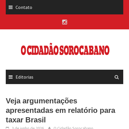
Skip
Contato
to
content
Editorias
Veja argumentações
apresentadas em relatório para
taxar Brasil
3 de junho de 2026
O Cidadão Sorocabano