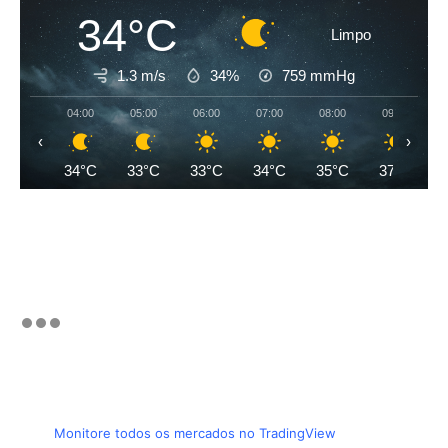
34°C
Limpo
1.3 m/s
34%
759
mmHg
04:00
05:00
06:00
07:00
08:00
09:00
‹
›
34°C
33°C
33°C
34°C
35°C
37°C
Monitore todos os mercados no TradingView