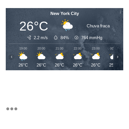
New York City
26°C
Chuva fraca
2.2 m/s
84%
764
mmHg
19:00
20:00
21:00
22:00
23:00
00:00
‹
›
26°C
26°C
26°C
26°C
26°C
25°C