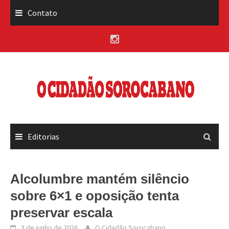
Skip
Contato
to
content
Editorias
Alcolumbre mantém silêncio
sobre 6×1 e oposição tenta
preservar escala
3 de junho de 2026
O Cidadão Sorocabano