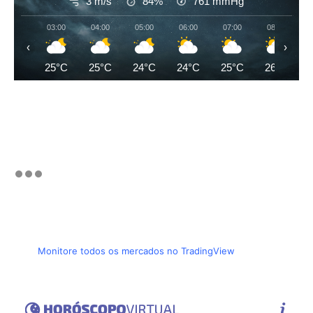
3 m/s
84%
761
mmHg
03:00
04:00
05:00
06:00
07:00
08:00
‹
›
25°C
25°C
24°C
24°C
25°C
26°C
Monitore todos os mercados no TradingView