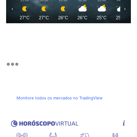
23:00
00:00
01:00
02:00
03:00
04:00
‹
›
27°C
27°C
26°C
26°C
25°C
25°C
Monitore todos os mercados no TradingView