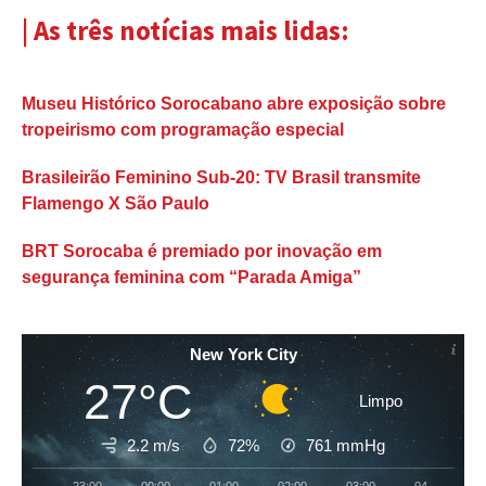
| As três notícias mais lidas:
Museu Histórico Sorocabano abre exposição sobre
tropeirismo com programação especial
Brasileirão Feminino Sub-20: TV Brasil transmite
Flamengo X São Paulo
BRT Sorocaba é premiado por inovação em
segurança feminina com “Parada Amiga”
New York City
27°C
Limpo
2.2 m/s
72%
761
mmHg