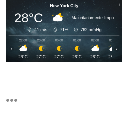
New York City
28°C
Maioritariamente limpo
2.1 m/s
71%
762
mmHg
22:00
23:00
00:00
01:00
02:00
03:00
‹
›
28°C
27°C
27°C
26°C
26°C
25°C