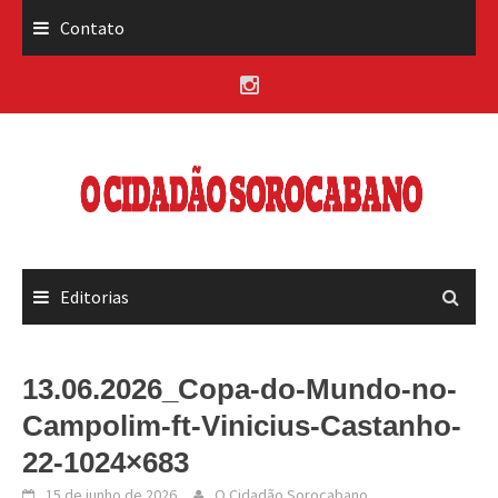
Skip
Contato
to
content
Editorias
13.06.2026_Copa-do-Mundo-no-
Campolim-ft-Vinicius-Castanho-
22-1024×683
15 de junho de 2026
O Cidadão Sorocabano