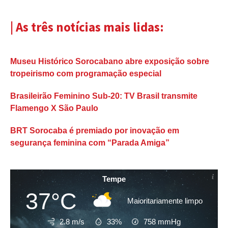
| As três notícias mais lidas:
Museu Histórico Sorocabano abre exposição sobre
tropeirismo com programação especial
Brasileirão Feminino Sub-20: TV Brasil transmite
Flamengo X São Paulo
BRT Sorocaba é premiado por inovação em
segurança feminina com “Parada Amiga”
Tempe
37°C
Maioritariamente limpo
2.8 m/s
33%
758
mmHg