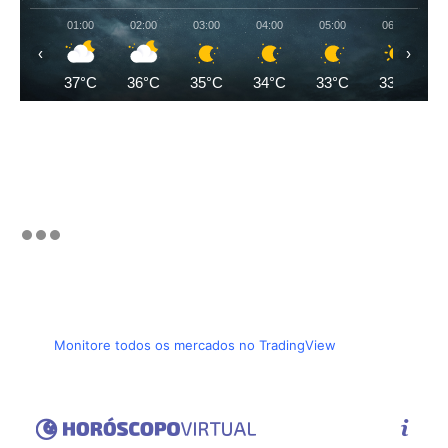
01:00
02:00
03:00
04:00
05:00
06:00
‹
›
37°C
36°C
35°C
34°C
33°C
33°C
Monitore todos os mercados no TradingView