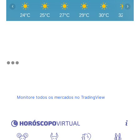
‹
›
24°C
25°C
27°C
29°C
30°C
32°C
Monitore todos os mercados no TradingView