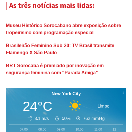
| As três notícias mais lidas:
Museu Histórico Sorocabano abre exposição sobre
tropeirismo com programação especial
Brasileirão Feminino Sub-20: TV Brasil transmite
Flamengo X São Paulo
BRT Sorocaba é premiado por inovação em
segurança feminina com “Parada Amiga”
New York City
24°C
Limpo
3.1 m/s
90%
762
mmHg
07:00
08:00
09:00
10:00
11:00
12:00