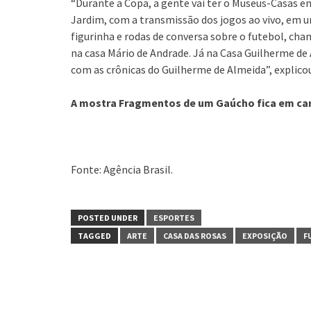
“Durante a Copa, a gente vai ter o Museus-Casas 
Jardim, com a transmissão dos jogos ao vivo, em
figurinha e rodas de conversa sobre o futebol, cha
na casa Mário de Andrade. Já na Casa Guilherme de 
com as crônicas do Guilherme de Almeida”, explico
A mostra Fragmentos de um Gaúcho fica em carta
Fonte: Agência Brasil.
POSTED UNDER
ESPORTES
TAGGED
ARTE
CASA DAS ROSAS
EXPOSIÇÃO
F