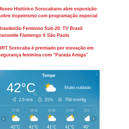
Museu Histórico Sorocabano abre exposição
sobre tropeirismo com programação especial
Brasileirão Feminino Sub-20: TV Brasil
transmite Flamengo X São Paulo
BRT Sorocaba é premiado por inovação em
segurança feminina com “Parada Amiga”
Tempe
42°C
Muito nublado
2.9 m/s
21%
756
mmHg
17:00
18:00
19:00
20:00
21:00
22:00
23:00
‹
›
42°C
41°C
41°C
41°C
40°C
39°C
38°C