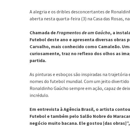
A alegria e os dribles desconcertantes de Ronald
aberta nesta quarta-feira (3) na Casa das Rosas, na
Chamada de
Fragmentos de um Gaúcho
, a insta
Futebol deste ano e apresenta diversas obras p
Carvalho, mais conhecido como Camaleão. Uma 
curiosamente, traz no reflexo dos olhos as ima
partida.
As pinturas e esboços são inspiradas na trajetória
nomes do futebol mundial. Com um jeito divertido
Ronaldinho Gaúcho sempre em ação, capaz de deixa
incrédulo.
Em entrevista à Agência Brasil, o artista conto
Futebol e também pelo Salão Nobre do Maracanã
negócio muito bacana. Ele gostou [das obras]”,