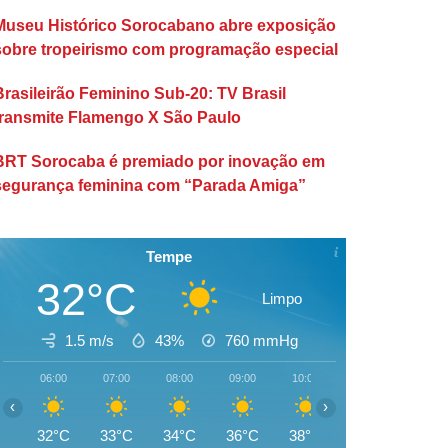
Museu Histórico Sorocabano abre exposição
sobre tropeirismo com programação especial
Brasileirão Feminino Sub-20: TV Brasil
transmite Flamengo X São Paulo
BRT Sorocaba é premiado por inovação em
segurança feminina com “Parada Amiga”
Tempe
32°C
Limpo
1.5 m/s
43%
760
mmHg
06:00
07:00
08:00
09:00
10:00
11:00
12:00
‹
›
32°C
33°C
34°C
36°C
38°C
40°C
41°C