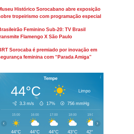
Museu Histórico Sorocabano abre exposição
sobre tropeirismo com programação especial
Brasileirão Feminino Sub-20: TV Brasil
transmite Flamengo X São Paulo
BRT Sorocaba é premiado por inovação em
segurança feminina com “Parada Amiga”
Tempe
44°C
Limpo
3.3 m/s
17%
756
mmHg
15:00
16:00
17:00
18:00
19:00
20:00
21:00
‹
›
44°C
44°C
44°C
43°C
42°C
42°C
41°C