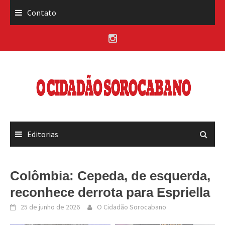
Skip
Contato
to
content
Editorias
Colômbia: Cepeda, de esquerda,
reconhece derrota para Espriella
25 de junho de 2026
O Cidadão Sorocabano