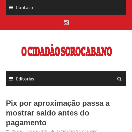
Skip
Contato
to
content
Editorias
Pix por aproximação passa a
mostrar saldo antes do
pagamento
25 de junho de 2026
O Cidadão Sorocabano