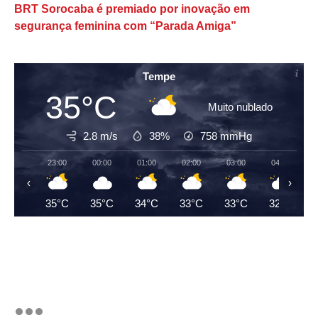
BRT Sorocaba é premiado por inovação em
segurança feminina com “Parada Amiga”
Tempe
35°C
Muito nublado
2.8 m/s
38%
758
mmHg
23:00
00:00
01:00
02:00
03:00
04:00
‹
›
35°C
35°C
34°C
33°C
33°C
32°C