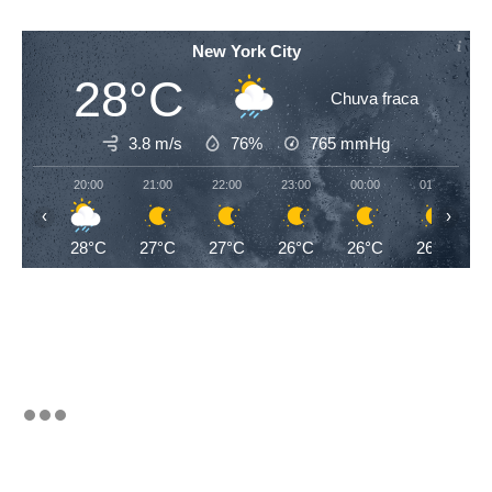
New York City
28°C
Chuva fraca
3.8 m/s
76%
765
mmHg
20:00
21:00
22:00
23:00
00:00
01:00
‹
›
28°C
27°C
27°C
26°C
26°C
26°C