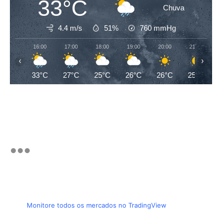
33°C
Chuva
4.4 m/s
51%
760
mmHg
16:00
17:00
18:00
19:00
20:00
21:00
‹
›
33°C
27°C
25°C
26°C
26°C
25°C
Monitore todos os mercados no TradingView