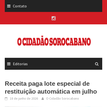
Skip
Contato
to
content
Editorias
Receita paga lote especial de
restituição automática em julho
18 de junho de 2026
O Cidadão Sorocabano