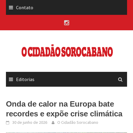
Skip
Contato
to
content
Editorias
Onda de calor na Europa bate
recordes e expõe crise climática
30 de junho de 2026
O Cidadão Sorocabano