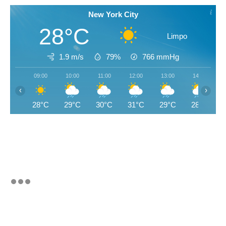
New York City
28°C
Limpo
1.9 m/s
79%
766
mmHg
09:00
10:00
11:00
12:00
13:00
14:00
‹
›
28°C
29°C
30°C
31°C
29°C
28°C