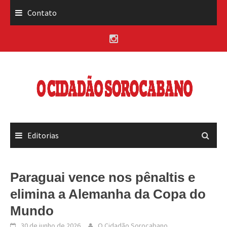
Skip
Contato
to
content
Editorias
Paraguai vence nos pênaltis e
elimina a Alemanha da Copa do
Mundo
30 de junho de 2026
O Cidadão Sorocabano