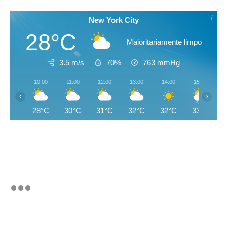
New York City
28°C
Maioritariamente limpo
3.5 m/s
70%
763
mmHg
10:00
11:00
12:00
13:00
14:00
15:00
‹
›
28°C
30°C
31°C
32°C
32°C
33°C