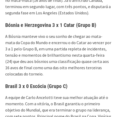
no mata-mata (16 avos de final). Já o anfitrião Canadá,
terminou em segundo lugar, com três pontos, e disputará a
segunda fase em Los Angeles (Estados Unidos).
Bósnia e Herzegovina 3 x 1 Catar (Grupo B)
A Bósnia manteve vivo o seu sonho de chegar ao mata-
mata da Copa do Mundo e encerrou o do Catar ao vencer por
3 a 1 pelo Grupo B, em uma partida repleta de incidentes,
tensão e momentos de brilhantismo nesta quarta-feira
(24) que deu aos bósnios uma classificação quase certa aos
16 avos de final como uma das oito melhores terceiras
colocadas do torneio.
Brasil 3 x 0 Escócia (Grupo C)
A equipe de Carlo Ancelotti teve sua melhor atuação até o
momento. Com a vitória, o Brasil garantiu o primeiro
objetivo do Mundial, que era terminar o grupo na liderança,
com sete pontos. Principal nome do Brasil na Copa, Vinícius