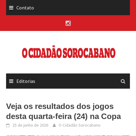
Skip
Contato
to
content
Editorias
Veja os resultados dos jogos
desta quarta-feira (24) na Copa
25 de junho de 2026
O Cidadão Sorocabano