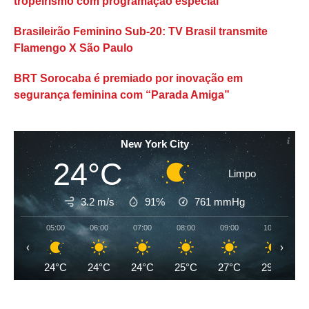
tropeirismo com programação especial
Brasileirão Feminino Sub-20: TV Brasil transmite
Flamengo X São Paulo
BRT Sorocaba é premiado por inovação em
segurança feminina com “Parada Amiga”
New York City
24°C
Limpo
3.2 m/s
91%
761
mmHg
05:00
06:00
07:00
08:00
09:00
10:00
‹
›
24°C
24°C
24°C
25°C
27°C
29°C