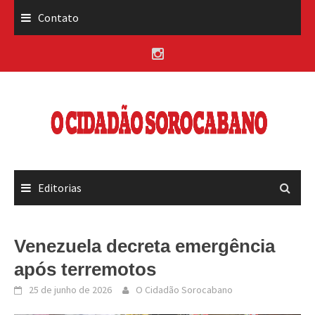
Skip
Contato
to
content
Editorias
Venezuela decreta emergência
após terremotos
25 de junho de 2026
O Cidadão Sorocabano