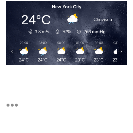
New York City
24°C
Chuvisco
3.8 m/s
97%
766
mmHg
22:00
23:00
00:00
01:00
02:00
03:00
‹
›
24°C
24°C
24°C
23°C
23°C
23°C